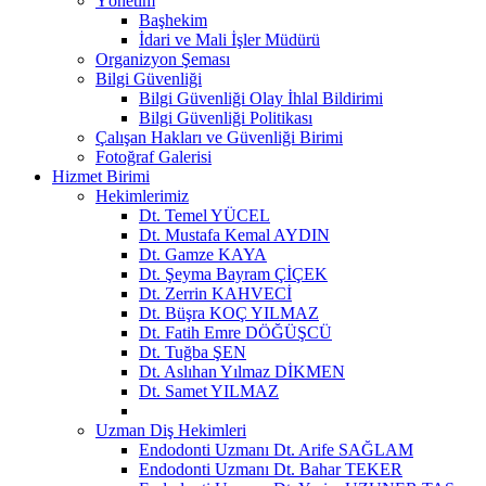
Yönetim
Başhekim
İdari ve Mali İşler Müdürü
Organizyon Şeması
Bilgi Güvenliği
Bilgi Güvenliği Olay İhlal Bildirimi
Bilgi Güvenliği Politikası
Çalışan Hakları ve Güvenliği Birimi
Fotoğraf Galerisi
Hizmet Birimi
Hekimlerimiz
Dt. Temel YÜCEL
Dt. Mustafa Kemal AYDIN
Dt. Gamze KAYA
Dt. Şeyma Bayram ÇİÇEK
Dt. Zerrin KAHVECİ
Dt. Büşra KOÇ YILMAZ
Dt. Fatih Emre DÖĞÜŞCÜ
Dt. Tuğba ŞEN
Dt. Aslıhan Yılmaz DİKMEN
Dt. Samet YILMAZ
Uzman Diş Hekimleri
Endodonti Uzmanı Dt. Arife SAĞLAM
Endodonti Uzmanı Dt. Bahar TEKER