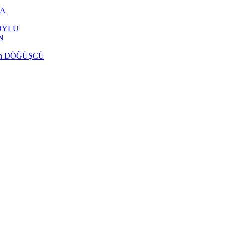
CA
 SOYLU
N
delen DÖĞÜŞCÜ