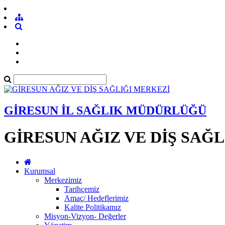
GİRESUN İL SAĞLIK MÜDÜRLÜĞÜ
GİRESUN AĞIZ VE DİŞ SAĞ
Kurumsal
Merkezimiz
Tarihçemiz
Amaç/ Hedeflerimiz
Kalite Politikamız
Misyon-Vizyon- Değerler