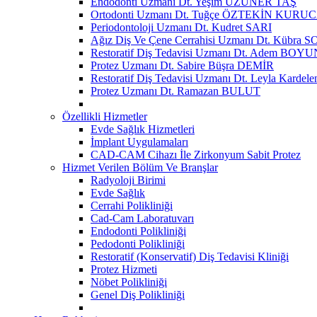
Endodonti Uzmanı Dt. Yeşim UZUNER TAŞ
Ortodonti Uzmanı Dt. Tuğçe ÖZTEKİN KURU
Periodontoloji Uzmanı Dt. Kudret SARI
Ağız Diş Ve Çene Cerrahisi Uzmanı Dt. Kübra
Restoratif Diş Tedavisi Uzmanı Dt. Adem BOYU
Protez Uzmanı Dt. Sabire Büşra DEMİR
Restoratif Diş Tedavisi Uzmanı Dt. Leyla Kar
Protez Uzmanı Dt. Ramazan BULUT
Özellikli Hizmetler
Evde Sağlık Hizmetleri
İmplant Uygulamaları
CAD-CAM Cihazı İle Zirkonyum Sabit Protez
Hizmet Verilen Bölüm Ve Branşlar
Radyoloji Birimi
Evde Sağlık
Cerrahi Polikliniği
Cad-Cam Laboratuvarı
Endodonti Polikliniği
Pedodonti Polikliniği
Restoratif (Konservatif) Diş Tedavisi Kliniği
Protez Hizmeti
Nöbet Polikliniği
Genel Diş Polikliniği