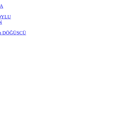
CA
 SOYLU
N
delen DÖĞÜŞCÜ