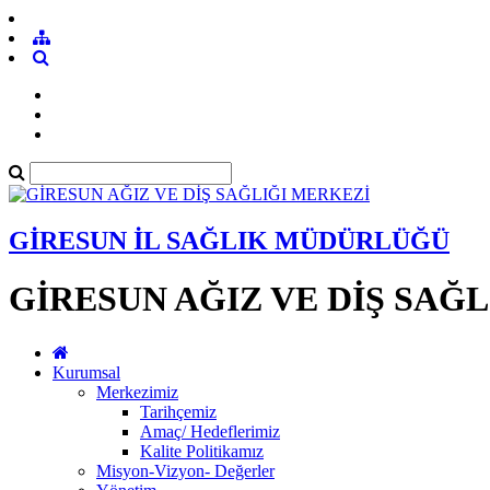
GİRESUN İL SAĞLIK MÜDÜRLÜĞÜ
GİRESUN AĞIZ VE DİŞ SAĞ
Kurumsal
Merkezimiz
Tarihçemiz
Amaç/ Hedeflerimiz
Kalite Politikamız
Misyon-Vizyon- Değerler