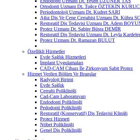
Endodonti Uzmanı Dt. Yeşim UZUNER TAŞ
Ortodonti Uzmanı Dt. Tuğçe ÖZTEKİN KURU
Periodontoloji Uzmanı Dt. Kudret SARI
Ağız Diş Ve Çene Cerrahisi Uzmanı Dt. Kübra
Restoratif Diş Tedavisi Uzmanı Dt. Adem BOYU
Protez Uzmanı Dt. Sabire Büşra DEMİR
Restoratif Diş Tedavisi Uzmanı Dt. Leyla Kar
Protez Uzmanı Dt. Ramazan BULUT
Özellikli Hizmetler
Evde Sağlık Hizmetleri
İmplant Uygulamaları
CAD-CAM Cihazı İle Zirkonyum Sabit Protez
Hizmet Verilen Bölüm Ve Branşlar
Radyoloji Birimi
Evde Sağlık
Cerrahi Polikliniği
Cad-Cam Laboratuvarı
Endodonti Polikliniği
Pedodonti Polikliniği
Restoratif (Konservatif) Diş Tedavisi Kliniği
Protez Hizmeti
Nöbet Polikliniği
Genel Diş Polikliniği