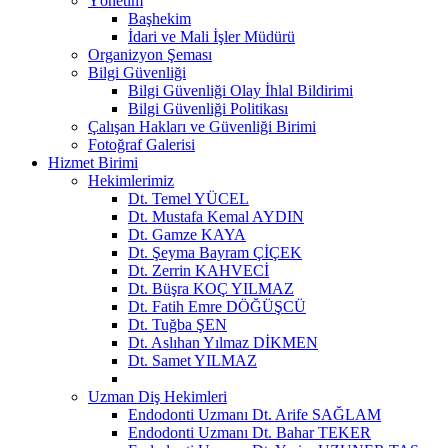
Yönetim
Başhekim
İdari ve Mali İşler Müdürü
Organizyon Şeması
Bilgi Güvenliği
Bilgi Güvenliği Olay İhlal Bildirimi
Bilgi Güvenliği Politikası
Çalışan Hakları ve Güvenliği Birimi
Fotoğraf Galerisi
Hizmet Birimi
Hekimlerimiz
Dt. Temel YÜCEL
Dt. Mustafa Kemal AYDIN
Dt. Gamze KAYA
Dt. Şeyma Bayram ÇİÇEK
Dt. Zerrin KAHVECİ
Dt. Büşra KOÇ YILMAZ
Dt. Fatih Emre DÖĞÜŞCÜ
Dt. Tuğba ŞEN
Dt. Aslıhan Yılmaz DİKMEN
Dt. Samet YILMAZ
Uzman Diş Hekimleri
Endodonti Uzmanı Dt. Arife SAĞLAM
Endodonti Uzmanı Dt. Bahar TEKER