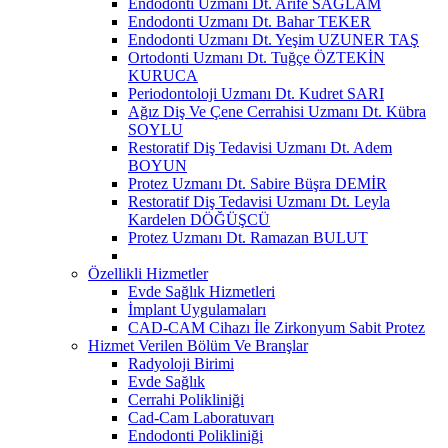
Endodonti Uzmanı Dt. Arife SAĞLAM
Endodonti Uzmanı Dt. Bahar TEKER
Endodonti Uzmanı Dt. Yeşim UZUNER TAŞ
Ortodonti Uzmanı Dt. Tuğçe ÖZTEKİN
KURUCA
Periodontoloji Uzmanı Dt. Kudret SARI
Ağız Diş Ve Çene Cerrahisi Uzmanı Dt. Kübra
SOYLU
Restoratif Diş Tedavisi Uzmanı Dt. Adem
BOYUN
Protez Uzmanı Dt. Sabire Büşra DEMİR
Restoratif Diş Tedavisi Uzmanı Dt. Leyla
Kardelen DÖĞÜŞCÜ
Protez Uzmanı Dt. Ramazan BULUT
Özellikli Hizmetler
Evde Sağlık Hizmetleri
İmplant Uygulamaları
CAD-CAM Cihazı İle Zirkonyum Sabit Protez
Hizmet Verilen Bölüm Ve Branşlar
Radyoloji Birimi
Evde Sağlık
Cerrahi Polikliniği
Cad-Cam Laboratuvarı
Endodonti Polikliniği