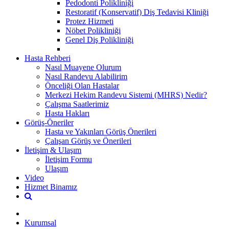
Pedodonti Polikliniği
Restoratif (Konservatif) Diş Tedavisi Kliniği
Protez Hizmeti
Nöbet Polikliniği
Genel Diş Polikliniği
Hasta Rehberi
Nasıl Muayene Olurum
Nasıl Randevu Alabilirim
Önceliği Olan Hastalar
Merkezi Hekim Randevu Sistemi (MHRS) Nedir?
Çalışma Saatlerimiz
Hasta Hakları
Görüş-Öneriler
Hasta ve Yakınları Görüş Önerileri
Çalışan Görüş ve Önerileri
İletişim & Ulaşım
İletişim Formu
Ulaşım
Video
Hizmet Binamız
Kurumsal