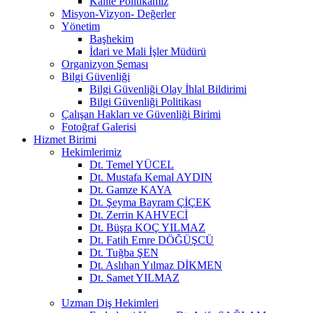
Kalite Politikamız
Misyon-Vizyon- Değerler
Yönetim
Başhekim
İdari ve Mali İşler Müdürü
Organizyon Şeması
Bilgi Güvenliği
Bilgi Güvenliği Olay İhlal Bildirimi
Bilgi Güvenliği Politikası
Çalışan Hakları ve Güvenliği Birimi
Fotoğraf Galerisi
Hizmet Birimi
Hekimlerimiz
Dt. Temel YÜCEL
Dt. Mustafa Kemal AYDIN
Dt. Gamze KAYA
Dt. Şeyma Bayram ÇİÇEK
Dt. Zerrin KAHVECİ
Dt. Büşra KOÇ YILMAZ
Dt. Fatih Emre DÖĞÜŞCÜ
Dt. Tuğba ŞEN
Dt. Aslıhan Yılmaz DİKMEN
Dt. Samet YILMAZ
Uzman Diş Hekimleri