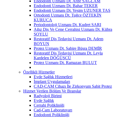
Endodonti Uzmanı Dt. Arife SAĞLAM
Endodonti Uzmanı Dt. Bahar TEKER
Endodonti Uzmanı Dt. Yeşim UZUNER TAŞ
Ortodonti Uzmanı Dt. Tuğçe ÖZTEKİN
KURUCA
Periodontoloji Uzmanı Dt. Kudret SARI
Ağız Diş Ve Çene Cerrahisi Uzmanı Dt. Kübra
SOYLU
Restoratif Diş Tedavisi Uzmanı Dt. Adem
BOYUN
Protez Uzmanı Dt. Sabire Büşra DEMİR
Restoratif Diş Tedavisi Uzmanı Dt. Leyla
Kardelen DÖĞÜŞCÜ
Protez Uzmanı Dt. Ramazan BULUT
Özellikli Hizmetler
Evde Sağlık Hizmetleri
İmplant Uygulamaları
CAD-CAM Cihazı İle Zirkonyum Sabit Protez
Hizmet Verilen Bölüm Ve Branşlar
Radyoloji Birimi
Evde Sağlık
Cerrahi Polikliniği
Cad-Cam Laboratuvarı
Endodonti Polikliniği