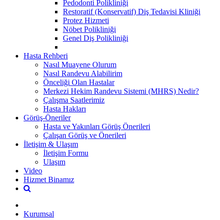
Pedodonti Polikliniği
Restoratif (Konservatif) Diş Tedavisi Kliniği
Protez Hizmeti
Nöbet Polikliniği
Genel Diş Polikliniği
Hasta Rehberi
Nasıl Muayene Olurum
Nasıl Randevu Alabilirim
Önceliği Olan Hastalar
Merkezi Hekim Randevu Sistemi (MHRS) Nedir?
Çalışma Saatlerimiz
Hasta Hakları
Görüş-Öneriler
Hasta ve Yakınları Görüş Önerileri
Çalışan Görüş ve Önerileri
İletişim & Ulaşım
İletişim Formu
Ulaşım
Video
Hizmet Binamız
Kurumsal