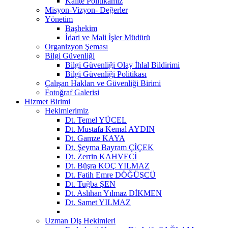
Kalite Politikamız
Misyon-Vizyon- Değerler
Yönetim
Başhekim
İdari ve Mali İşler Müdürü
Organizyon Şeması
Bilgi Güvenliği
Bilgi Güvenliği Olay İhlal Bildirimi
Bilgi Güvenliği Politikası
Çalışan Hakları ve Güvenliği Birimi
Fotoğraf Galerisi
Hizmet Birimi
Hekimlerimiz
Dt. Temel YÜCEL
Dt. Mustafa Kemal AYDIN
Dt. Gamze KAYA
Dt. Şeyma Bayram ÇİÇEK
Dt. Zerrin KAHVECİ
Dt. Büşra KOÇ YILMAZ
Dt. Fatih Emre DÖĞÜŞCÜ
Dt. Tuğba ŞEN
Dt. Aslıhan Yılmaz DİKMEN
Dt. Samet YILMAZ
Uzman Diş Hekimleri