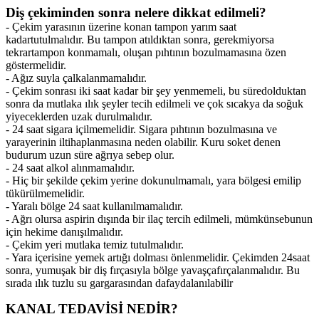
Diş çekiminden sonra nelere dikkat edilmeli?
- Çekim yarasının üzerine konan tampon yarım saat
kadar
tutulmalıdır. Bu tampon atıldıktan sonra, gerekmiyorsa
tekrar
tampon konmamalı, oluşan pıhtının bozulmamasına özen
göstermelidir.
- Ağız suyla çalkalanmamalıdır.
- Çekim sonrası iki saat kadar bir şey yenmemeli, bu süre
dolduktan
sonra da mutlaka ılık şeyler tecih edilmeli ve çok sıcak
ya da soğuk
yiyeceklerden uzak durulmalıdır.
- 24 saat sigara içilmemelidir. Sigara pıhtının bozulmasına ve
yara
yerinin iltihaplanmasına neden olabilir. Kuru soket denen
bu
durum uzun süre ağrıya sebep olur.
- 24 saat alkol alınmamalıdır.
- Hiç bir şekilde çekim yerine dokunulmamalı, yara bölgesi emilip
tükürülmemelidir.
- Yaralı bölge 24 saat kullanılmamalıdır.
- Ağrı olursa aspirin dışında bir ilaç tercih edilmeli, mümkünse
bunun
için hekime danışılmalıdır.
- Çekim yeri mutlaka temiz tutulmalıdır.
- Yara içerisine yemek artığı dolması önlenmelidir. Çekimden 24
saat
sonra, yumuşak bir diş fırçasıyla bölge yavaşça
fırçalanmalıdır. Bu
sırada ılık tuzlu su gargarasından da
faydalanılabilir
KANAL TEDAVİSİ NEDİR?