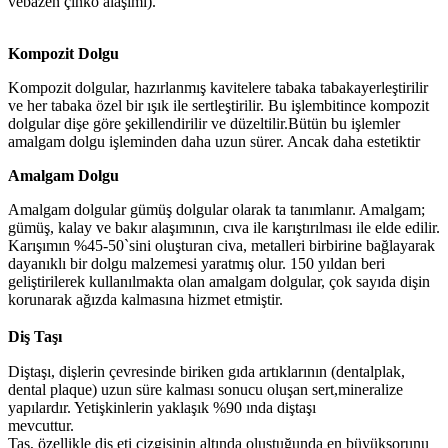
ve
bazen çinko alaşımı).
Kompozit Dolgu
Kompozit dolgular, hazırlanmış kavitelere tabaka tabaka
yerleştirilir
ve her tabaka özel bir ışık ile sertleştirilir. Bu işlem
bitince kompozit
dolgular dişe göre şekillendirilir ve düzeltilir.
Bütün bu işlemler
amalgam dolgu işleminden daha uzun sürer. Ancak daha estetiktir
Amalgam Dolgu
Amalgam dolgular gümüş dolgular olarak ta tanımlanır. Amalgam;
gümüş, kalay ve bakır alaşımının, cıva ile karıştırılması ile elde edilir.
Karışımın %45-50`sini oluşturan civa, metalleri birbirine bağlayarak
dayanıklı bir dolgu malzemesi yaratmış olur. 150 yıldan beri
geliştirilerek kullanılmakta olan amalgam dolgular, çok sayıda dişin
korunarak ağızda kalmasına hizmet etmiştir.
Diş Taşı
Diştaşı, dişlerin çevresinde biriken gıda artıklarının (dental
plak,
dental plaque) uzun süre kalması sonucu oluşan sert,
mineralize
yapılardır. Yetişkinlerin yaklaşık %90 ında diştaşı
mevcuttur.
Taş, özellikle diş eti çizgisinin altında oluştuğunda en büyük
sorunu