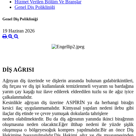
Hizmet Verilen Bölüm Ve Branşlar
Genel Diş Polikliniği
Genel Diş Polikliniği
19 Haziran 2026
DİŞ AĞRISI
Ağrıyan diş üzerinde ve dişlerin arasında bulunan gıda
birikintileri,
diş fırçası ve diş ipi kullanılarak temizlenmeli ve
yarım su bardağına
yarım çay kaşığı tuz ilave edilerek elde
edilen tuzlu su ile ağız iyice
çalkalanmalıdır.
Kesinlikle ağrıyan diş üzerine ASPİRİN ya da herhangi bir
ağrı
kesici ilaç uygulanmamalıdır. Kimyasal yapıları nedeni ile
bu gibi
ilaçlar diş etinde ve çevre yumuşak dokularda tahrişlere
neden olabilmektedir. Bu da diş ağrısının yanında ikinci bir
ağrının
oluşmasına neden olacaktır.
Eğer iltihap nedeni ile yüzde şişlik
oluşmuşsa o bölgeye
soğuk kompres yapılmalıdır.
Bir an önce Diş
Hekimine başvurulmalıdır.
Diş Hekimi ağız ve diş muayenesinden