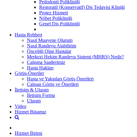
Pedodonti Polikliniği
Restoratif (Konservatif) Diş Tedavisi Kliniği
Protez Hizmeti
Nöbet Polikliniği
Genel Diş Polikliniği
Hasta Rehberi
Nasıl Muayene Olurum
Nasıl Randevu Alabilirim
Önceliği Olan Hastalar
Merkezi Hekim Randevu Sistemi (MHRS) Nedir?
Çalışma Saatlerimiz
Hasta Hakları
Görüş-Öneriler
Hasta ve Yakınları Görüş Önerileri
Çalışan Görüş ve Önerileri
İletişim & Ulaşım
İletişim Formu
Ulaşım
Video
Hizmet Binamız
Hizmet Birimi