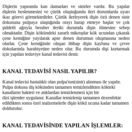
Dişlerin yapısında kan damarları ve sinirler vardır. Bu yapılar
dişlerin beslenmesini ve çürük oluştuğunda ileri durumlarda uyarı
ikaz görevi görmektedirler. Çürük ilerleyerek dişin özü denen sinir
dokusuna pulpaya ulaştığında orayı harap etmeye başlar ve çok
şiddetli ağrıyla beraber ileriki durumda dişin ölmesine sebep
olmaktadır. Dişin kökündeki zararlı mikroplar kök ucundan çıkarak
çene kemiğine yayılarak apse denen durumun oluşmasına neden
olurlar. Çene kemiğinde oluşan iltihap dişin kaybına ve çevre
dokularında harabiyetine neden olur. Bu durumda dişi kurtarmak
için yapılan tedaviye kanal tedavisi denir.
KANAL TEDAVİSİ NASIL YAPILIR?
Kanal tedavisi hastalıklı olan pulpa'nın(sinir) alınması ile yapılır.
Pulpa dokusu diş kökünden tamamen temizlendikten kökteki
kanalların bakteri ve atıklardan temizlenmesi için bir
dizi işlemler uygulanır. Kanallar temizlenip tamamen dezenfekte
edildikten sonra özel malzemelerle dişin kökü ucuna kadar tamamen
doldurulur.
KANAL TEDAVİSİNDE YAPILAN İŞLEMLER: