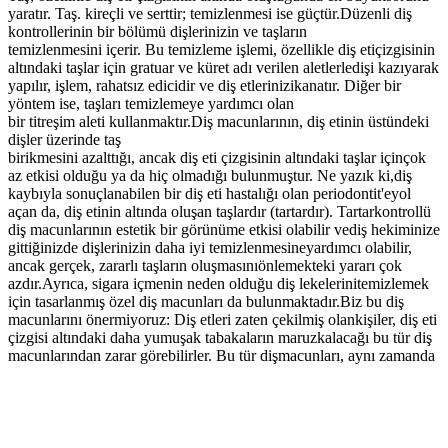
yaratır. Taş. kireçli ve serttir; temizlenmesi ise güçtür.
Düzenli diş
kontrollerinin bir bölümü dişlerinizin ve taşların
temizlenmesini içerir. Bu temizleme işlemi, özellikle diş eti
çizgisinin
altındaki taşlar için gratuar ve küret adı verilen aletlerle
dişi kazıyarak
yapılır, işlem, rahatsız edicidir ve diş etlerinizi
kanatır. Diğer bir
yöntem ise, taşları temizlemeye yardımcı olan
bir titreşim aleti kullanmaktır.
Diş macunlarının, diş etinin üstündeki
dişler üzerinde taş
birikmesini azalttığı, ancak diş eti çizgisinin altındaki taşlar için
çok
az etkisi olduğu ya da hiç olmadığı bulunmuştur. Ne yazık ki,
diş
kaybıyla sonuçlanabilen bir diş eti hastalığı olan periodontit'e
yol
açan da, diş etinin altında oluşan taşlardır (tartardır). Tartar
kontrollü
diş macunlarının estetik bir görünüme etkisi olabilir ve
diş hekiminize
gittiğinizde dişlerinizin daha iyi temizlenmesine
yardımcı olabilir,
ancak gerçek, zararlı taşların oluşmasını
önlemekteki yararı çok
azdır.
Ayrıca, sigara içmenin neden olduğu diş lekelerini
temizlemek
için tasarlanmış özel diş macunları da bulunmaktadır.
Biz bu diş
macunlarını önermiyoruz: Diş etleri zaten çekilmiş olan
kişiler, diş eti
çizgisi altındaki daha yumuşak tabakaların maruz
kalacağı bu tür diş
macunlarından zarar görebilirler. Bu tür diş
macunları, aynı zamanda