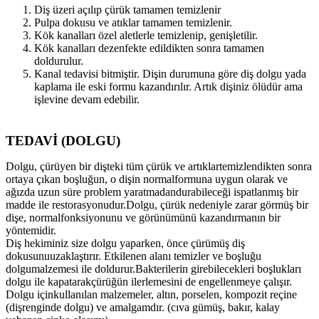
Diş üzeri açılıp çürük tamamen temizlenir
Pulpa dokusu ve atıklar tamamen temizlenir.
Kök kanalları özel aletlerle temizlenip, genişletilir.
Kök kanalları dezenfekte edildikten sonra tamamen
doldurulur.
Kanal tedavisi bitmiştir. Dişin durumuna göre diş dolgu yada
kaplama ile eski formu kazandırılır. Artık dişiniz ölüdür ama
işlevine devam edebilir.
TEDAVİ (DOLGU)
Dolgu, çürüyen bir dişteki tüm çürük ve artıklar
temizlendikten sonra
ortaya çıkan boşluğun, o dişin normal
formuna uygun olarak ve
ağızda uzun süre problem yaratmadan
durabileceği ispatlanmış bir
madde ile restorasyonudur.
Dolgu, çürük nedeniyle zarar görmüş bir
dişe, normal
fonksiyonunu ve görünümünü kazandırmanın bir
yöntemidir.
Diş hekiminiz size dolgu yaparken, önce çürümüş diş
dokusunu
uzaklaştırır. Etkilenen alanı temizler ve boşluğu
dolgu
malzemesi ile doldurur.
Bakterilerin girebilecekleri boşlukları
dolgu ile kapatarak
çürüğün ilerlemesini de engellenmeye çalışır.
Dolgu için
kullanılan malzemeler, altın, porselen, kompozit reçine
(diş
renginde dolgu) ve amalgamdır. (cıva gümüş, bakır, kalay