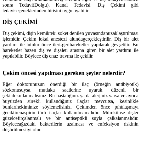
sonra Tedavi
(Dolgu), Kanal Tedavisi, Diş Çekimi gibi
tedavi
seçeneklerinden birisini uygulayabilir
DİŞ ÇEKİMİ
Diş çekimi, dişin kemikteki soket denilen yuvasından
uzaklaştırılması
işlemidir. Çekim lokal anestezi altında
gerçekleştirilir. Diş bir alet
yardımı ile tutulur önce ileri-geri
hareketler yapılarak gevşetilir. Bu
hareketler bazen diş ve diş
aleti arasına giren bir alet yardımı ile
yapılabilir. Böylece diş en
az travma ile çekilir.
Çekim öncesi yapılması gereken şeyler nelerdir?
Eğer doktorunuzun önerdiği bir ilaç (örneğin antibiyotik)
söz
konusuysa, mutlaka saatlerine uyarak, düzenli bir
şekilde
kullanmalısınız. Bir hastalığınız ya da alerjiniz varsa ve ayrıca
bu
yüzden sürekli kullandığınız ilaçlar mevcutsa, kesinlikle
bunları
hekiminize söylemelisiniz. Çekimden önce pıhtılaşmayı
geciktiren
aspirin türü ilaçlar kullanılmamalıdır. Mümkünse dişler
güzelce
fırçalanmalı ve bir antiseptikli suyla çalkalanmalıdır.
Böylece
ağızdaki bakterilerin azalması ve enfeksiyon riskinin
düşürülmesi
iyi olur.