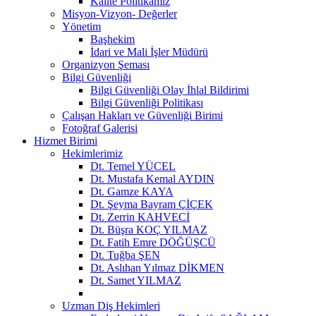
Kalite Politikamız
Misyon-Vizyon- Değerler
Yönetim
Başhekim
İdari ve Mali İşler Müdürü
Organizyon Şeması
Bilgi Güvenliği
Bilgi Güvenliği Olay İhlal Bildirimi
Bilgi Güvenliği Politikası
Çalışan Hakları ve Güvenliği Birimi
Fotoğraf Galerisi
Hizmet Birimi
Hekimlerimiz
Dt. Temel YÜCEL
Dt. Mustafa Kemal AYDIN
Dt. Gamze KAYA
Dt. Şeyma Bayram ÇİÇEK
Dt. Zerrin KAHVECİ
Dt. Büşra KOÇ YILMAZ
Dt. Fatih Emre DÖĞÜŞCÜ
Dt. Tuğba ŞEN
Dt. Aslıhan Yılmaz DİKMEN
Dt. Samet YILMAZ
Uzman Diş Hekimleri