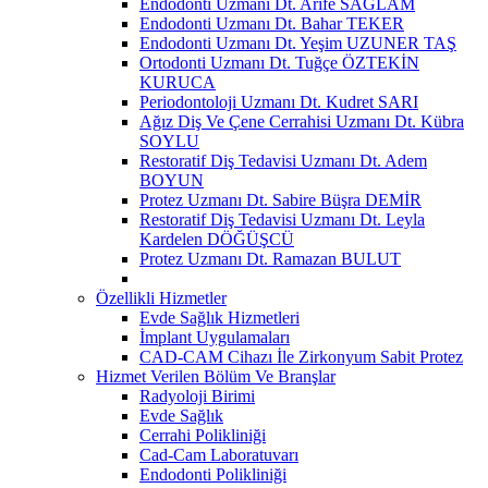
Endodonti Uzmanı Dt. Arife SAĞLAM
Endodonti Uzmanı Dt. Bahar TEKER
Endodonti Uzmanı Dt. Yeşim UZUNER TAŞ
Ortodonti Uzmanı Dt. Tuğçe ÖZTEKİN
KURUCA
Periodontoloji Uzmanı Dt. Kudret SARI
Ağız Diş Ve Çene Cerrahisi Uzmanı Dt. Kübra
SOYLU
Restoratif Diş Tedavisi Uzmanı Dt. Adem
BOYUN
Protez Uzmanı Dt. Sabire Büşra DEMİR
Restoratif Diş Tedavisi Uzmanı Dt. Leyla
Kardelen DÖĞÜŞCÜ
Protez Uzmanı Dt. Ramazan BULUT
Özellikli Hizmetler
Evde Sağlık Hizmetleri
İmplant Uygulamaları
CAD-CAM Cihazı İle Zirkonyum Sabit Protez
Hizmet Verilen Bölüm Ve Branşlar
Radyoloji Birimi
Evde Sağlık
Cerrahi Polikliniği
Cad-Cam Laboratuvarı
Endodonti Polikliniği