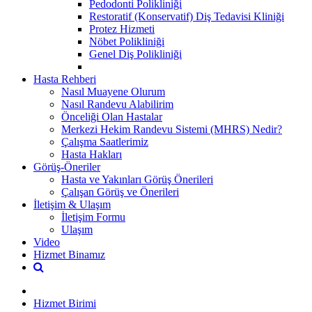
Pedodonti Polikliniği
Restoratif (Konservatif) Diş Tedavisi Kliniği
Protez Hizmeti
Nöbet Polikliniği
Genel Diş Polikliniği
Hasta Rehberi
Nasıl Muayene Olurum
Nasıl Randevu Alabilirim
Önceliği Olan Hastalar
Merkezi Hekim Randevu Sistemi (MHRS) Nedir?
Çalışma Saatlerimiz
Hasta Hakları
Görüş-Öneriler
Hasta ve Yakınları Görüş Önerileri
Çalışan Görüş ve Önerileri
İletişim & Ulaşım
İletişim Formu
Ulaşım
Video
Hizmet Binamız
Hizmet Birimi