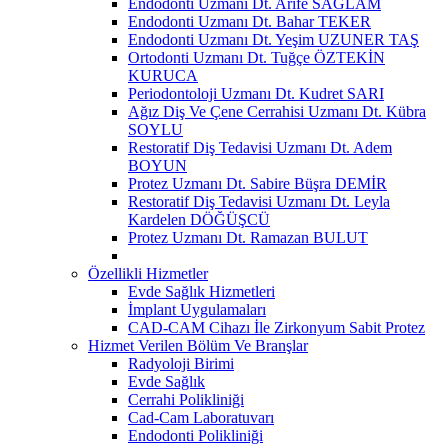
Endodonti Uzmanı Dt. Arife SAĞLAM
Endodonti Uzmanı Dt. Bahar TEKER
Endodonti Uzmanı Dt. Yeşim UZUNER TAŞ
Ortodonti Uzmanı Dt. Tuğçe ÖZTEKİN
KURUCA
Periodontoloji Uzmanı Dt. Kudret SARI
Ağız Diş Ve Çene Cerrahisi Uzmanı Dt. Kübra
SOYLU
Restoratif Diş Tedavisi Uzmanı Dt. Adem
BOYUN
Protez Uzmanı Dt. Sabire Büşra DEMİR
Restoratif Diş Tedavisi Uzmanı Dt. Leyla
Kardelen DÖĞÜŞCÜ
Protez Uzmanı Dt. Ramazan BULUT
Özellikli Hizmetler
Evde Sağlık Hizmetleri
İmplant Uygulamaları
CAD-CAM Cihazı İle Zirkonyum Sabit Protez
Hizmet Verilen Bölüm Ve Branşlar
Radyoloji Birimi
Evde Sağlık
Cerrahi Polikliniği
Cad-Cam Laboratuvarı
Endodonti Polikliniği