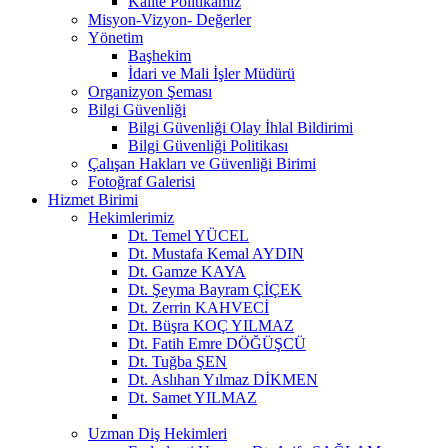
Kalite Politikamız
Misyon-Vizyon- Değerler
Yönetim
Başhekim
İdari ve Mali İşler Müdürü
Organizyon Şeması
Bilgi Güvenliği
Bilgi Güvenliği Olay İhlal Bildirimi
Bilgi Güvenliği Politikası
Çalışan Hakları ve Güvenliği Birimi
Fotoğraf Galerisi
Hizmet Birimi
Hekimlerimiz
Dt. Temel YÜCEL
Dt. Mustafa Kemal AYDIN
Dt. Gamze KAYA
Dt. Şeyma Bayram ÇİÇEK
Dt. Zerrin KAHVECİ
Dt. Büşra KOÇ YILMAZ
Dt. Fatih Emre DÖĞÜŞCÜ
Dt. Tuğba ŞEN
Dt. Aslıhan Yılmaz DİKMEN
Dt. Samet YILMAZ
Uzman Diş Hekimleri