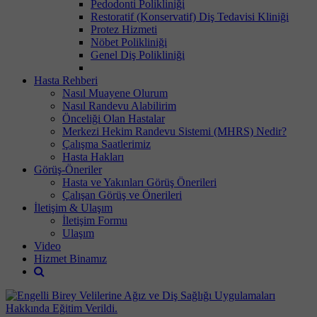
Pedodonti Polikliniği
Restoratif (Konservatif) Diş Tedavisi Kliniği
Protez Hizmeti
Nöbet Polikliniği
Genel Diş Polikliniği
Hasta Rehberi
Nasıl Muayene Olurum
Nasıl Randevu Alabilirim
Önceliği Olan Hastalar
Merkezi Hekim Randevu Sistemi (MHRS) Nedir?
Çalışma Saatlerimiz
Hasta Hakları
Görüş-Öneriler
Hasta ve Yakınları Görüş Önerileri
Çalışan Görüş ve Önerileri
İletişim & Ulaşım
İletişim Formu
Ulaşım
Video
Hizmet Binamız