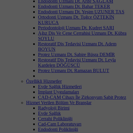
Endodonti Uzmanı Dt. Arife SAĞLAM
Endodonti Uzmanı Dt. Bahar TEKER
Endodonti Uzmanı Dt. Yeşim UZUNER TAŞ
Ortodonti Uzmanı Dt. Tuğçe ÖZTEKİN
KURUCA
Periodontoloji Uzmanı Dt. Kudret SARI
Ağız Diş Ve Çene Cerrahisi Uzmanı Dt. Kübra
SOYLU
Restoratif Diş Tedavisi Uzmanı Dt. Adem
BOYUN
Protez Uzmanı Dt. Sabire Büşra DEMİR
Restoratif Diş Tedavisi Uzmanı Dt. Leyla
Kardelen DÖĞÜŞCÜ
Protez Uzmanı Dt. Ramazan BULUT
Özellikli Hizmetler
Evde Sağlık Hizmetleri
İmplant Uygulamaları
CAD-CAM Cihazı İle Zirkonyum Sabit Protez
Hizmet Verilen Bölüm Ve Branşlar
Radyoloji Birimi
Evde Sağlık
Cerrahi Polikliniği
Cad-Cam Laboratuvarı
Endodonti Polikliniği