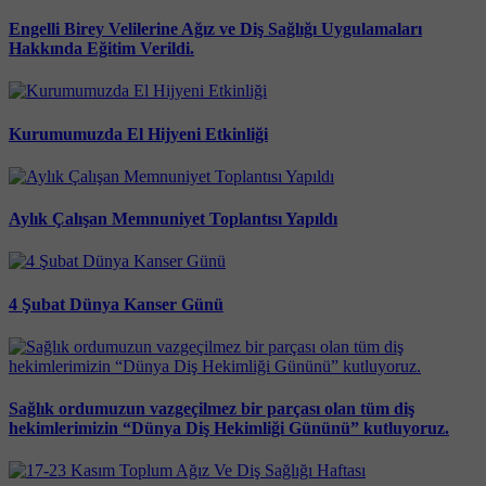
Engelli Birey Velilerine Ağız ve Diş Sağlığı Uygulamaları
Hakkında Eğitim Verildi.
Kurumumuzda El Hijyeni Etkinliği
Aylık Çalışan Memnuniyet Toplantısı Yapıldı
4 Şubat Dünya Kanser Günü
Sağlık ordumuzun vazgeçilmez bir parçası olan tüm diş
hekimlerimizin “Dünya Diş Hekimliği Gününü” kutluyoruz.