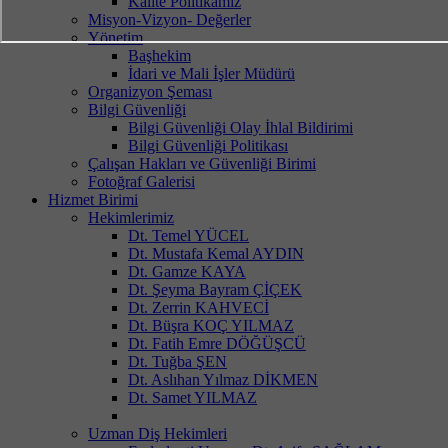
Kalite Politikamız
Misyon-Vizyon- Değerler
Yönetim
Başhekim
İdari ve Mali İşler Müdürü
Organizyon Şeması
Bilgi Güvenliği
Bilgi Güvenliği Olay İhlal Bildirimi
Bilgi Güvenliği Politikası
Çalışan Hakları ve Güvenliği Birimi
Fotoğraf Galerisi
Hizmet Birimi
Hekimlerimiz
Dt. Temel YÜCEL
Dt. Mustafa Kemal AYDIN
Dt. Gamze KAYA
Dt. Şeyma Bayram ÇİÇEK
Dt. Zerrin KAHVECİ
Dt. Büşra KOÇ YILMAZ
Dt. Fatih Emre DÖĞÜŞCÜ
Dt. Tuğba ŞEN
Dt. Aslıhan Yılmaz DİKMEN
Dt. Samet YILMAZ
Uzman Diş Hekimleri