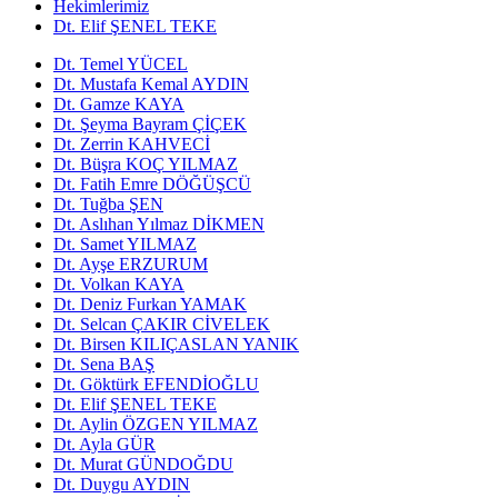
Hekimlerimiz
Dt. Elif ŞENEL TEKE
Dt. Temel YÜCEL
Dt. Mustafa Kemal AYDIN
Dt. Gamze KAYA
Dt. Şeyma Bayram ÇİÇEK
Dt. Zerrin KAHVECİ
Dt. Büşra KOÇ YILMAZ
Dt. Fatih Emre DÖĞÜŞCÜ
Dt. Tuğba ŞEN
Dt. Aslıhan Yılmaz DİKMEN
Dt. Samet YILMAZ
Dt. Ayşe ERZURUM
Dt. Volkan KAYA
Dt. Deniz Furkan YAMAK
Dt. Selcan ÇAKIR CİVELEK
Dt. Birsen KILIÇASLAN YANIK
Dt. Sena BAŞ
Dt. Göktürk EFENDİOĞLU
Dt. Elif ŞENEL TEKE
Dt. Aylin ÖZGEN YILMAZ
Dt. Ayla GÜR
Dt. Murat GÜNDOĞDU
Dt. Duygu AYDIN