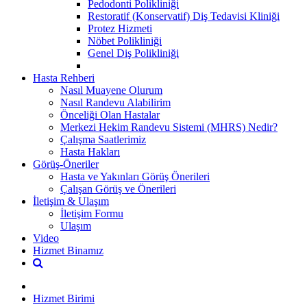
Pedodonti Polikliniği
Restoratif (Konservatif) Diş Tedavisi Kliniği
Protez Hizmeti
Nöbet Polikliniği
Genel Diş Polikliniği
Hasta Rehberi
Nasıl Muayene Olurum
Nasıl Randevu Alabilirim
Önceliği Olan Hastalar
Merkezi Hekim Randevu Sistemi (MHRS) Nedir?
Çalışma Saatlerimiz
Hasta Hakları
Görüş-Öneriler
Hasta ve Yakınları Görüş Önerileri
Çalışan Görüş ve Önerileri
İletişim & Ulaşım
İletişim Formu
Ulaşım
Video
Hizmet Binamız
Hizmet Birimi