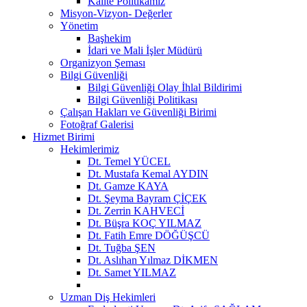
Kalite Politikamız
Misyon-Vizyon- Değerler
Yönetim
Başhekim
İdari ve Mali İşler Müdürü
Organizyon Şeması
Bilgi Güvenliği
Bilgi Güvenliği Olay İhlal Bildirimi
Bilgi Güvenliği Politikası
Çalışan Hakları ve Güvenliği Birimi
Fotoğraf Galerisi
Hizmet Birimi
Hekimlerimiz
Dt. Temel YÜCEL
Dt. Mustafa Kemal AYDIN
Dt. Gamze KAYA
Dt. Şeyma Bayram ÇİÇEK
Dt. Zerrin KAHVECİ
Dt. Büşra KOÇ YILMAZ
Dt. Fatih Emre DÖĞÜŞCÜ
Dt. Tuğba ŞEN
Dt. Aslıhan Yılmaz DİKMEN
Dt. Samet YILMAZ
Uzman Diş Hekimleri