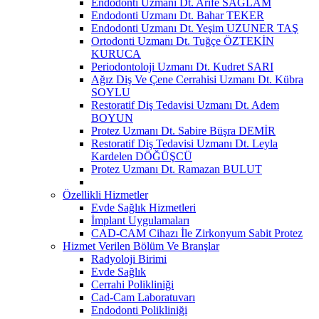
Endodonti Uzmanı Dt. Arife SAĞLAM
Endodonti Uzmanı Dt. Bahar TEKER
Endodonti Uzmanı Dt. Yeşim UZUNER TAŞ
Ortodonti Uzmanı Dt. Tuğçe ÖZTEKİN
KURUCA
Periodontoloji Uzmanı Dt. Kudret SARI
Ağız Diş Ve Çene Cerrahisi Uzmanı Dt. Kübra
SOYLU
Restoratif Diş Tedavisi Uzmanı Dt. Adem
BOYUN
Protez Uzmanı Dt. Sabire Büşra DEMİR
Restoratif Diş Tedavisi Uzmanı Dt. Leyla
Kardelen DÖĞÜŞCÜ
Protez Uzmanı Dt. Ramazan BULUT
Özellikli Hizmetler
Evde Sağlık Hizmetleri
İmplant Uygulamaları
CAD-CAM Cihazı İle Zirkonyum Sabit Protez
Hizmet Verilen Bölüm Ve Branşlar
Radyoloji Birimi
Evde Sağlık
Cerrahi Polikliniği
Cad-Cam Laboratuvarı
Endodonti Polikliniği