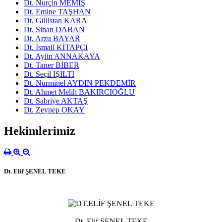
Dt. Nurçin MEMİŞ
Dt. Emine TAŞHAN
Dt. Gülistan KARA
Dt. Sinan DABAN
Dt. Arzu BAYAR
Dt. İsmail KİTAPÇI
Dt. Aylin ANNAKAYA
Dt. Taner BİBER
Dt. Seçil IŞILTI
Dt. Nurminel AYDIN PEKDEMİR
Dt. Ahmet Melih BAKIRCIOĞLU
Dt. Sabriye AKTAŞ
Dt. Zeynep OKAY
Hekimlerimiz
Dt. Elif ŞENEL TEKE
Dt. Elif ŞENEL TEKE